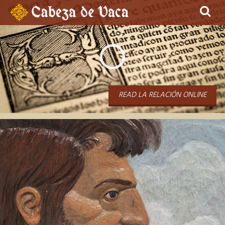
Sear
Play
Video
READ
LA RELACIÓN
ONLINE